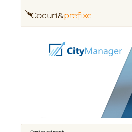
Caută un cod poştal: