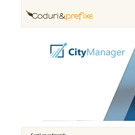
Caută un cod poştal: