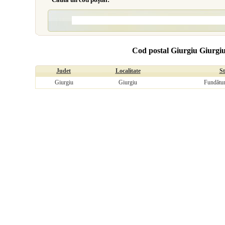
Cod postal Giurgiu Giurgiu, 
Judet
Localitate
S
Giurgiu
Giurgiu
Fundătur