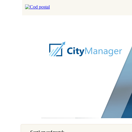
Caută un cod poştal: