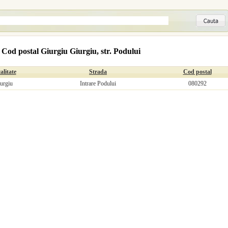
Cod postal Giurgiu Giurgiu, str. Podului
alitate
Strada
Cod postal
urgiu
Intrare Podului
080292