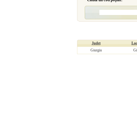
Judet
Loc
Giurgiu
Gi