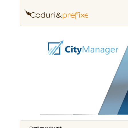
Caută un cod poştal: