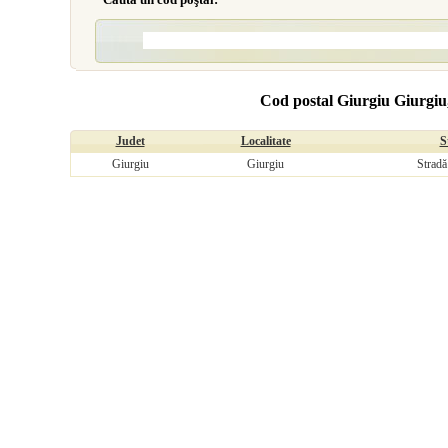
Cod postal Giurgiu Giurgiu,
Judet
Localitate
S
Giurgiu
Giurgiu
Stradă