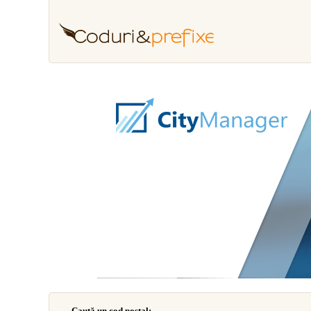
Caută un cod poştal: