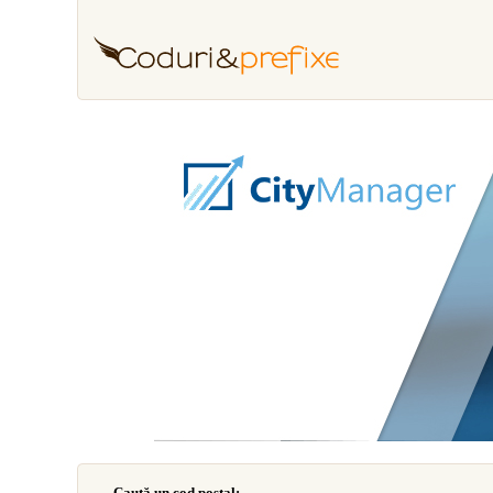
Caută un cod poştal: