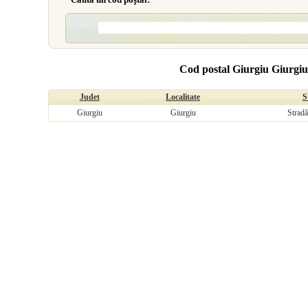
Cod postal Giurgiu Giurgiu,
Judet
Localitate
S
Giurgiu
Giurgiu
Stradă