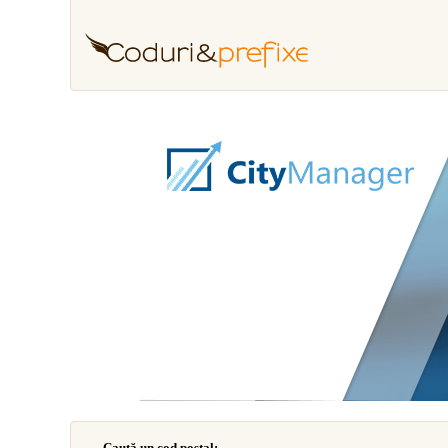
Caută un cod poştal: