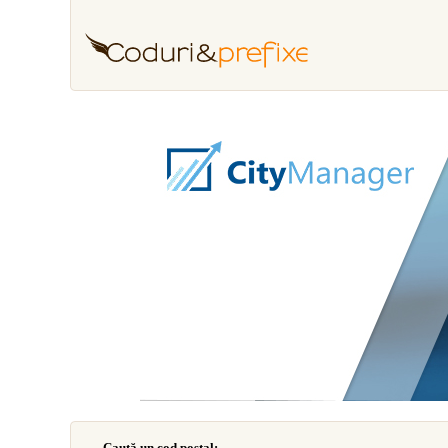
Caută un cod poştal: