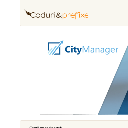
Caută un cod poştal: