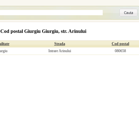
Cod postal Giurgiu Giurgiu, str. Arinului
litate
Strada
Cod postal
urgiu
Intrare Arinului
080658