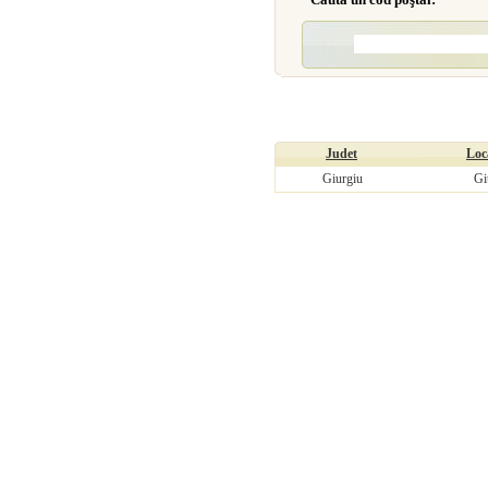
Judet
Loca
Giurgiu
Gi