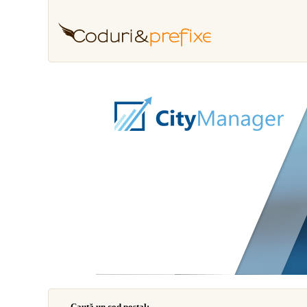
Caută un cod poştal: