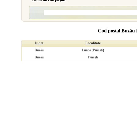
Cod postal Buzău P
Judet
Localitate
Buzău
Lunca (Puieşti)
Buzău
Puieşti