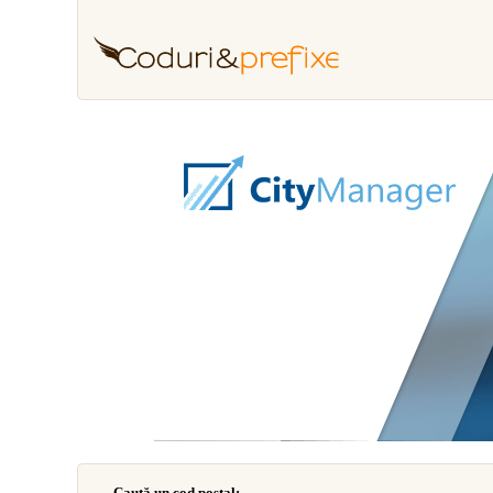
Caută un cod poştal: