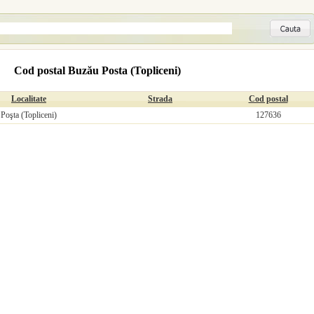
Cod postal Buzău Posta (Topliceni)
Localitate
Strada
Cod postal
Poşta (Topliceni)
127636