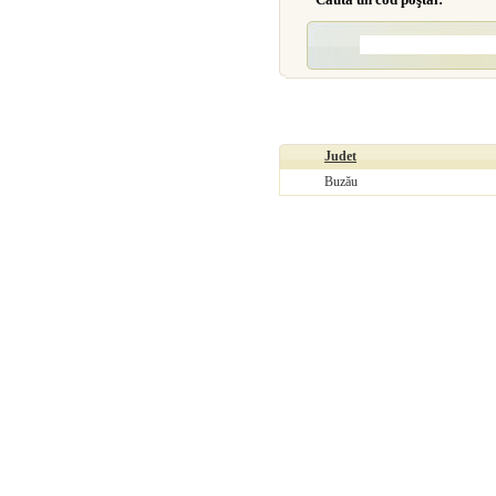
Judet
Buzău