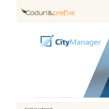
Caută un cod poştal: