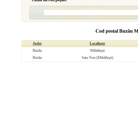
Cod postal Buzău Mi
Judet
Localitate
Buzău
Mihăileşti
Buzău
Satu Nou (Mihăileşti)