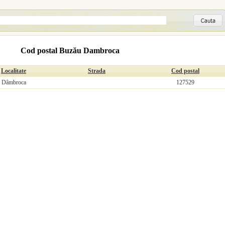
Cod postal Buzău Dambroca
Localitate
Strada
Cod postal
Dâmbroca
127529