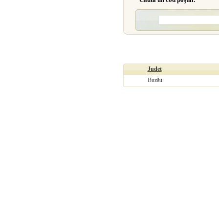
Judet
Buzău