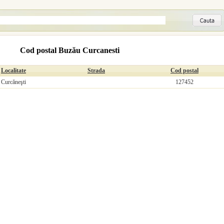
Cod postal Buzău Curcanesti
Localitate
Strada
Cod postal
Curcăneşti
127452