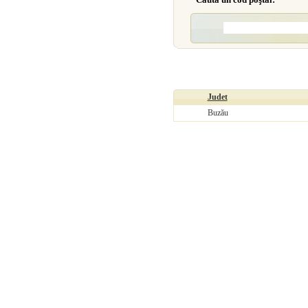
Judet
Buzău