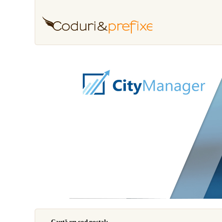
Caută un cod poştal: