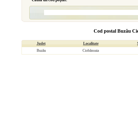
Cod postal Buzău Ci
Judet
Localitate
Buzău
Ciobănoaia