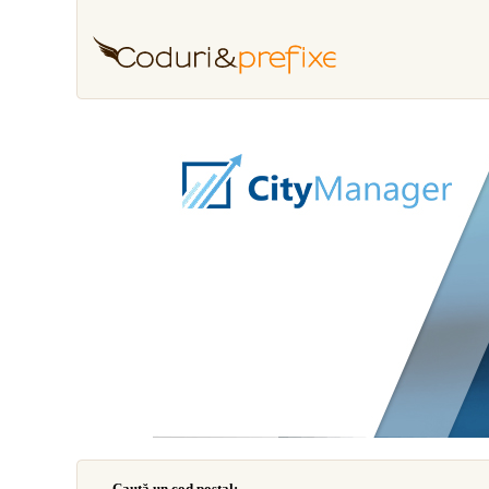
Caută un cod poştal: