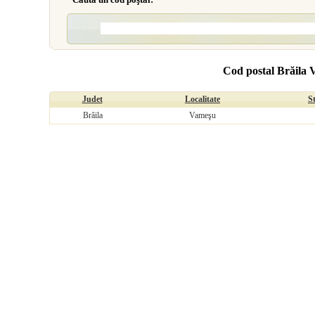
Cod postal Brăila
Judet
Localitate
S
Brăila
Vameşu