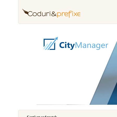
Caută un cod poştal: