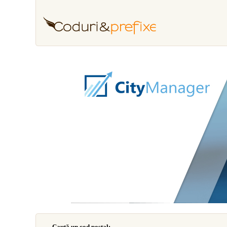
Caută un cod poştal: