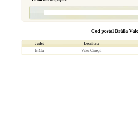
Cod postal Brăila Val
Judet
Localitate
Brăila
Valea Cânepii