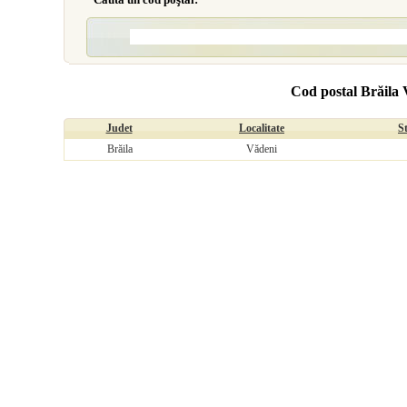
Cod postal Brăila 
Judet
Localitate
S
Brăila
Vădeni