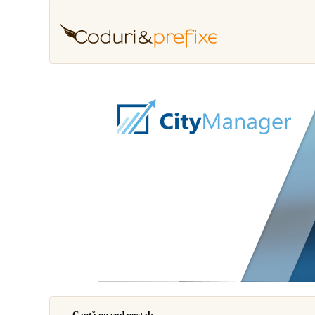
Caută un cod poştal: