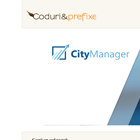
Caută un cod poştal: