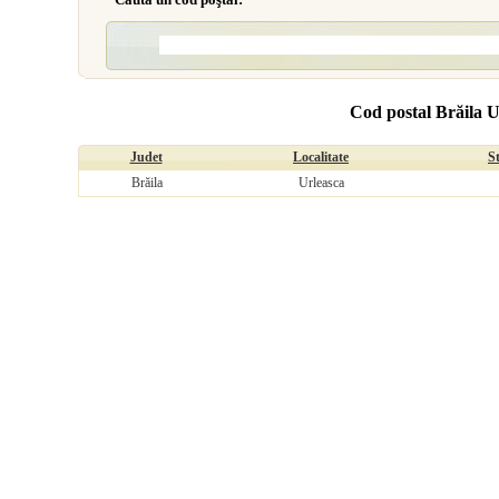
Cod postal Brăila U
Judet
Localitate
S
Brăila
Urleasca