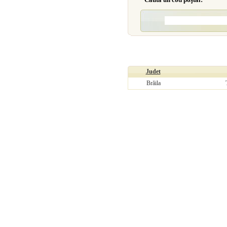
Judet
Brăila