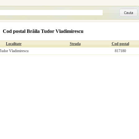
Cod postal Brăila Tudor Vladimirescu
Localitate
Strada
Cod postal
Tudor Vladimirescu
817180