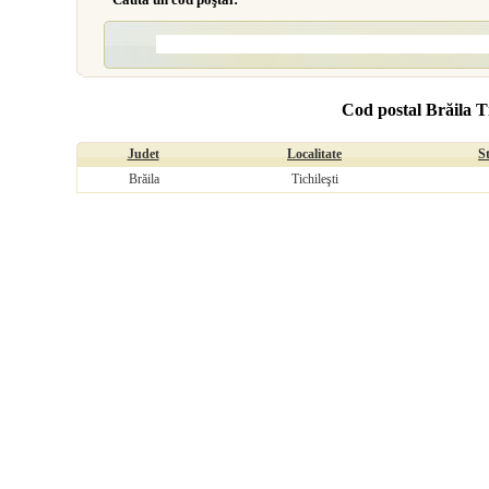
Cod postal Brăila Ti
Judet
Localitate
S
Brăila
Tichileşti