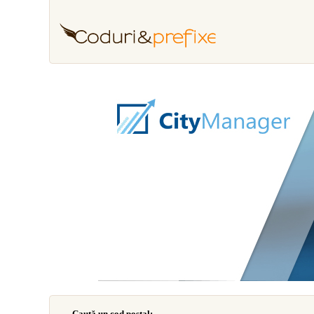
Caută un cod poştal: