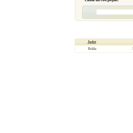
Judet
Brăila