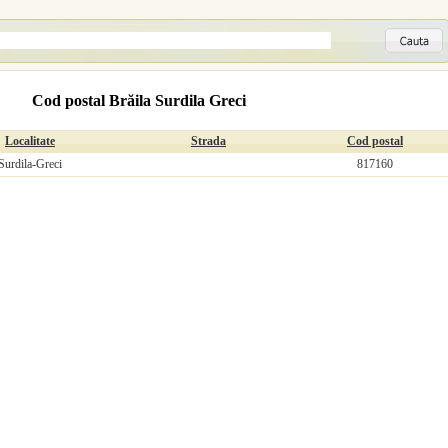
Cod postal Brăila Surdila Greci
Localitate
Strada
Cod postal
Surdila-Greci
817160