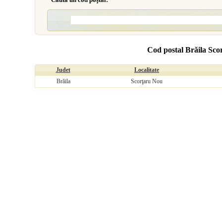
Cod postal Brăila Sc
Judet
Localitate
Brăila
Scorţaru Nou