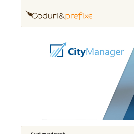
Caută un cod poştal: