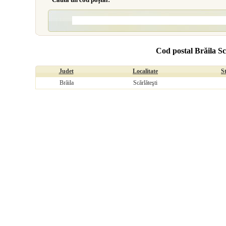
Cod postal Brăila Sc
Judet
Localitate
S
Brăila
Scărlăteşti