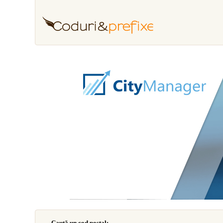
Caută un cod poştal: