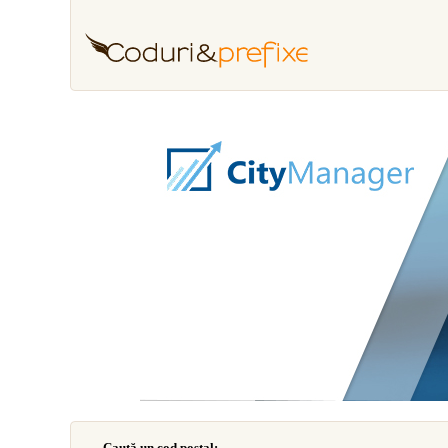
Caută un cod poştal: