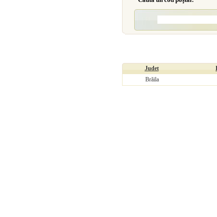
Judet
Brăila