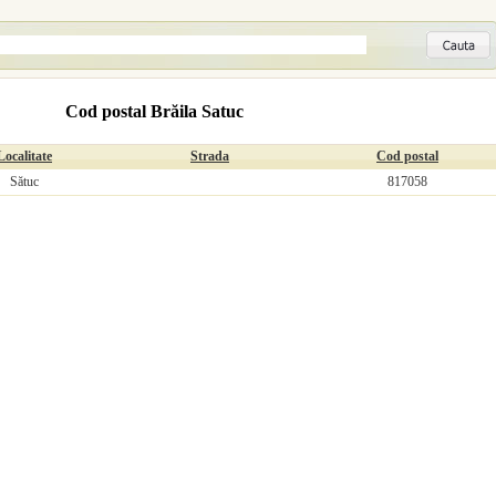
Cod postal Brăila Satuc
Localitate
Strada
Cod postal
Sătuc
817058