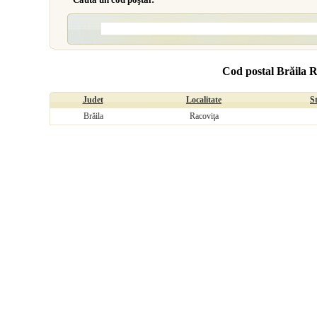
Cod postal Brăila R
Judet
Localitate
S
Brăila
Racoviţa