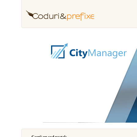
Caută un cod poştal: