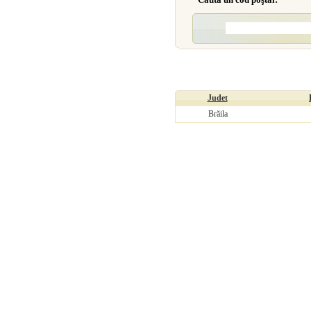
Judet
Brăila