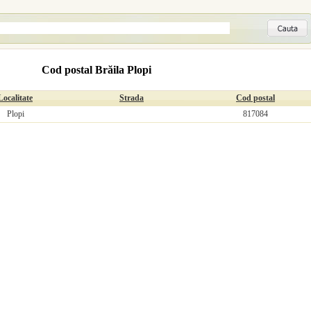
Cod postal Brăila Plopi
Localitate
Strada
Cod postal
Plopi
817084