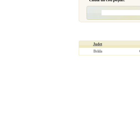
Judet
Brăila