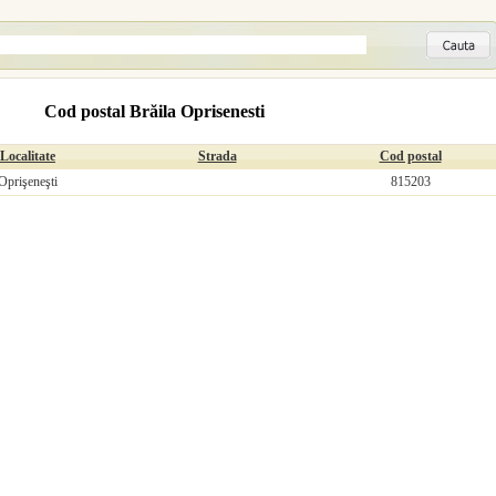
Cod postal Brăila Oprisenesti
Localitate
Strada
Cod postal
Oprişeneşti
815203