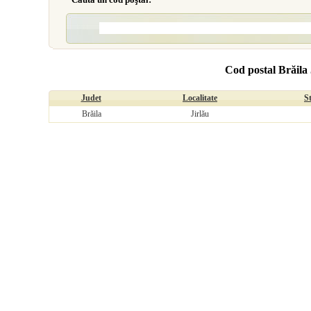
Cod postal Brăila 
Judet
Localitate
S
Brăila
Jirlău