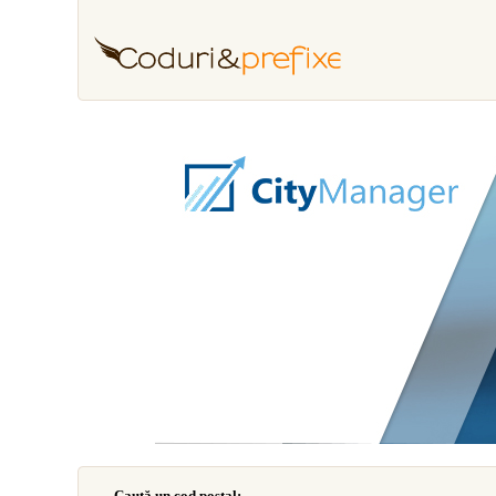
Caută un cod poştal: