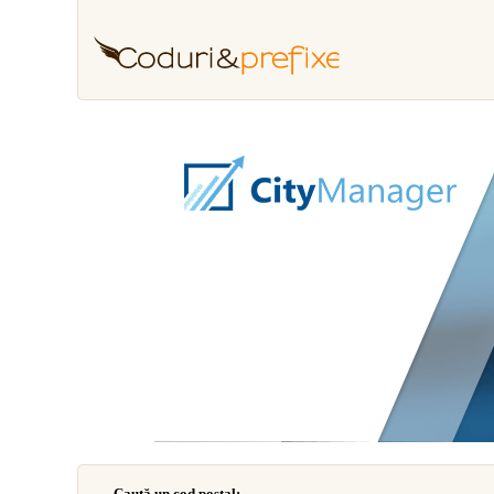
Caută un cod poştal: