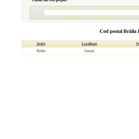
Cod postal Brăila 
Judet
Localitate
S
Brăila
Ioneşti