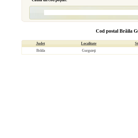
Cod postal Brăila G
Judet
Localitate
S
Brăila
Gurguieţi