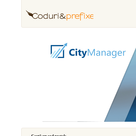
Caută un cod poştal: