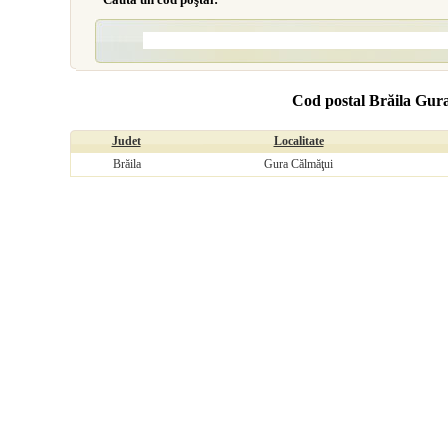
Cod postal Brăila Gur
Judet
Localitate
Brăila
Gura Călmăţui