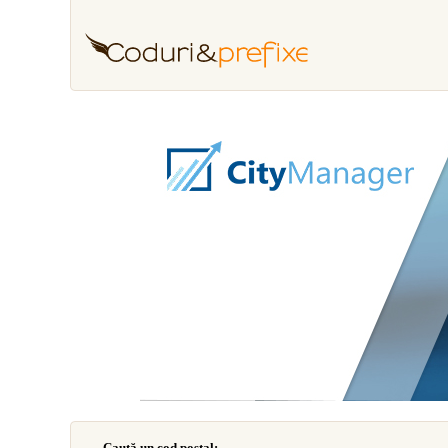
Caută un cod poştal: