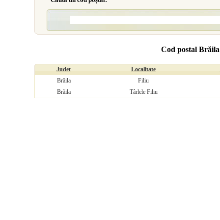
Cod postal Brăila
Judet
Localitate
Brăila
Filiu
Brăila
Târlele Filiu