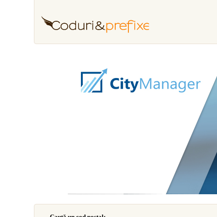
Caută un cod poştal: