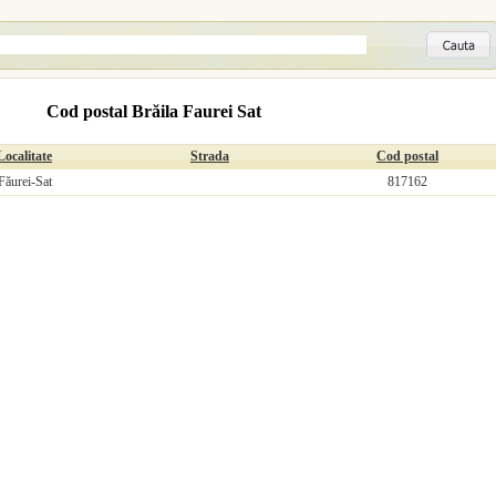
Cod postal Brăila Faurei Sat
Localitate
Strada
Cod postal
Făurei-Sat
817162