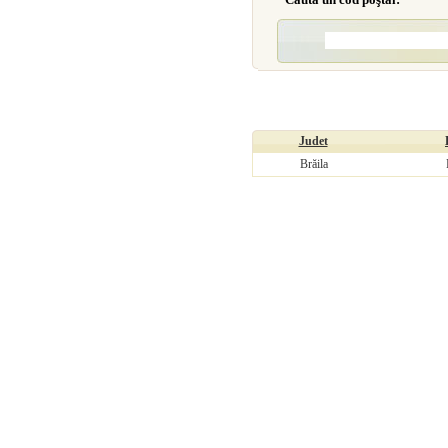
Judet
Brăila