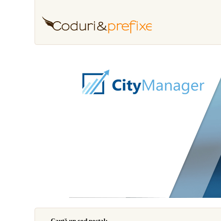
Caută un cod poştal: