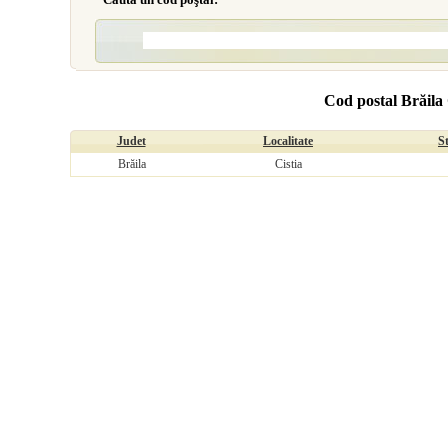
Cod postal Brăila 
Judet
Localitate
S
Brăila
Cistia