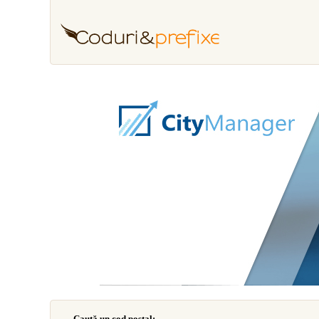
Caută un cod poştal: