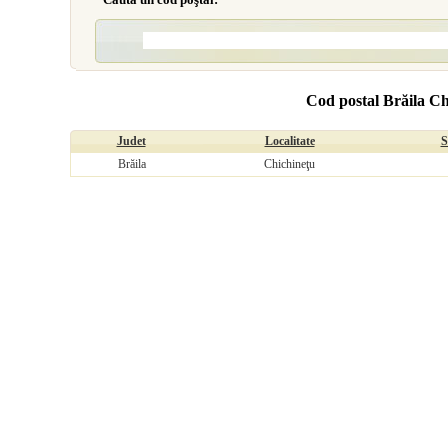
Cod postal Brăila Ch
Judet
Localitate
S
Brăila
Chichineţu