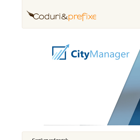
Caută un cod poştal: