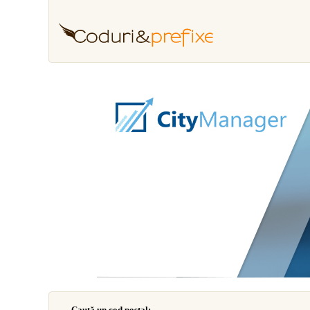
Caută un cod poştal: