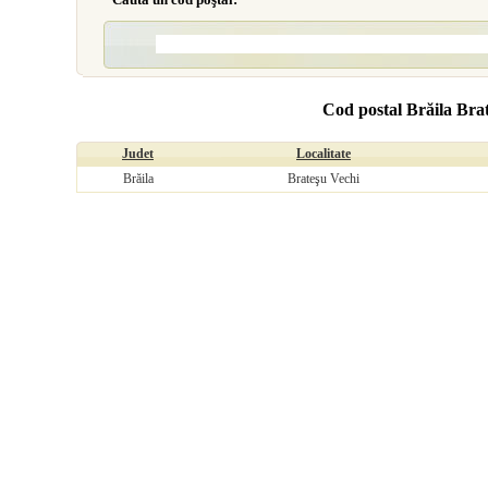
Cod postal Brăila Bra
Judet
Localitate
Brăila
Brateşu Vechi