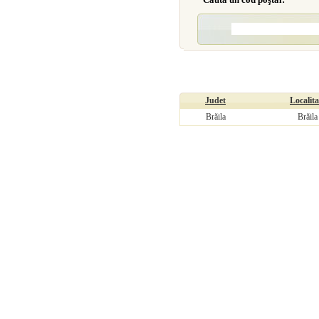
Judet
Localita
Brăila
Brăila