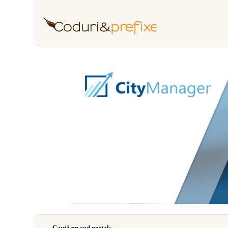
Caută un cod poştal: