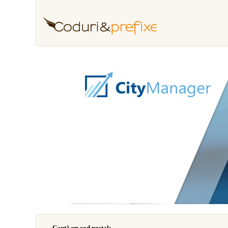
Caută un cod poştal: