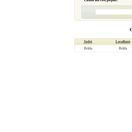
C
Judet
Localitate
Brăila
Brăila