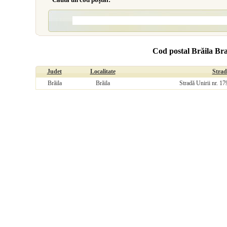
Cod postal Brăila Bra
Judet
Localitate
Strad
Brăila
Brăila
Stradă Unirii nr. 1