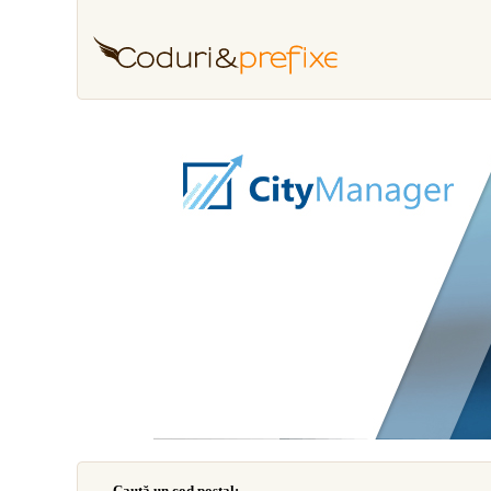
Caută un cod poştal: