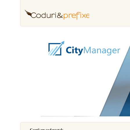
Caută un cod poştal: