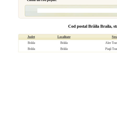
Cod postal Brăila Braila, st
Judet
Localitate
Str
Brăila
Brăila
Alee Tran
Brăila
Brăila
Piaţă Tran