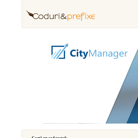
Caută un cod poştal: